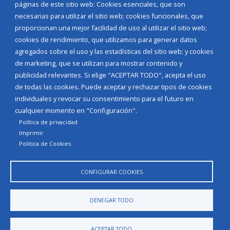
Corporación Municipal
páginas de este sitio web: Cookies esenciales, que son
Teléfonos de interés
necesarias para utilizar el sitio web; cookies funcionales, que
proporcionan una mejor facilidad de uso al utilizar el sitio web;
INICIAR SESIÓN
cookies de rendimiento, que utilizamos para generar datos
MAPA WEB
agregados sobre el uso y las estadísticas del sitio web; y cookies
de marketing, que se utilizan para mostrar contenido y
publicidad relevantes. Si elige "ACEPTAR TODO", acepta el uso
de todas las cookies. Puede aceptar y rechazar tipos de cookies
individuales y revocar su consentimiento para el futuro en
cualquier momento en "Configuración".
Política de privacidad
Imprimir
Politica de Cookies
CONFIGURAR COOKIES
Aviso Legal
Política de privacidad
Política de Cookies
DENEGAR TODO
Declaración de accesibilidad
ACEPTAR TODO