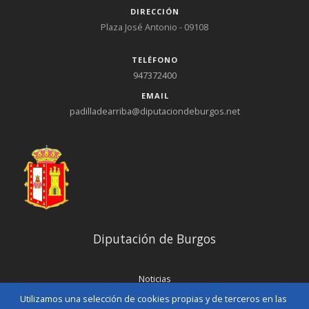
DIRECCIÓN
Plaza José Antonio - 09108
TELÉFONO
947372400
EMAIL
padilladearriba@diputaciondeburgos.net
Diputación de Burgos
Noticias
Eventos
Utilizamos una selección de cookies propias y de terceros en las