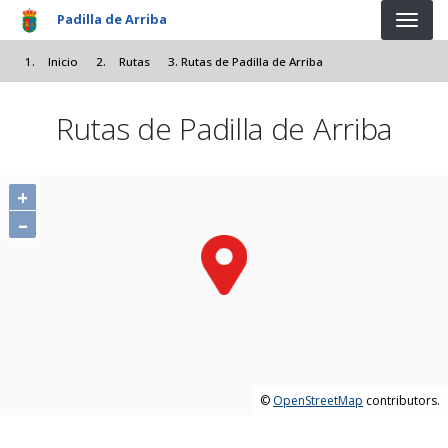
Pasar al contenido principal
Padilla de Arriba
Inicio
Rutas
Rutas de Padilla de Arriba
Rutas de Padilla de Arriba
+
–
©
OpenStreetMap
contributors.